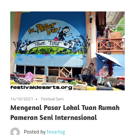
info
Situs
tentang
festival
Festival
kesenian
di
Pameran
prancis
mulai
Kesenian
dari
Prancis
seni,
musik,
dan
festival
14/10/2021
Festival Seni
Mengenal Pasar Lokal Tuan Rumah
lainnya
Pameran Seni Internasional
Posted by
fesartsg