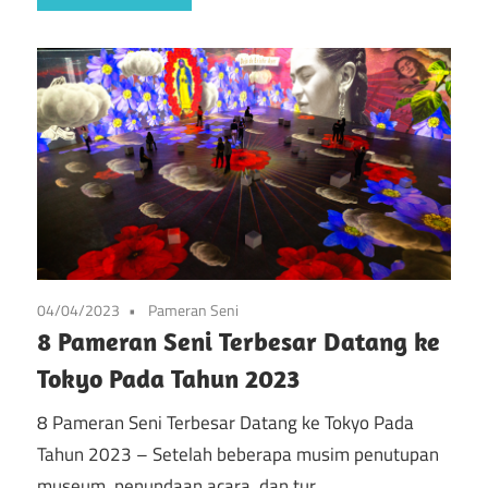
04/04/2023
Pameran Seni
8 Pameran Seni Terbesar Datang ke
Tokyo Pada Tahun 2023
8 Pameran Seni Terbesar Datang ke Tokyo Pada
Tahun 2023 – Setelah beberapa musim penutupan
museum, penundaan acara, dan tur