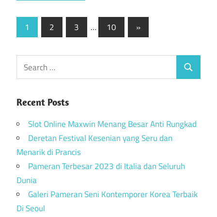
Posts
Next
1
2
3
…
10
»
Posts
pagination
Recent Posts
Slot Online Maxwin Menang Besar Anti Rungkad
Deretan Festival Kesenian yang Seru dan
Menarik di Prancis
Pameran Terbesar 2023 di Italia dan Seluruh
Dunia
Galeri Pameran Seni Kontemporer Korea Terbaik
Di Seoul