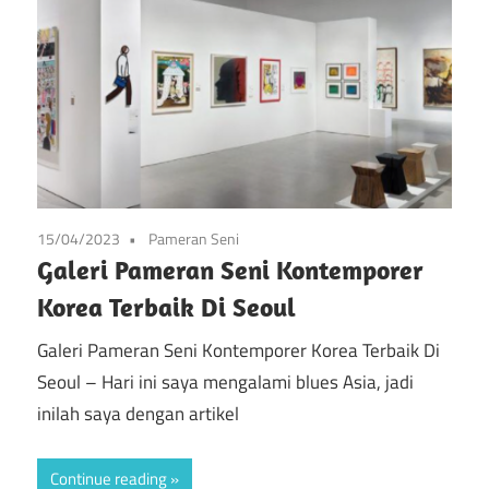
15/04/2023
Pameran Seni
Galeri Pameran Seni Kontemporer
Korea Terbaik Di Seoul
Galeri Pameran Seni Kontemporer Korea Terbaik Di
Seoul – Hari ini saya mengalami blues Asia, jadi
inilah saya dengan artikel
Continue reading