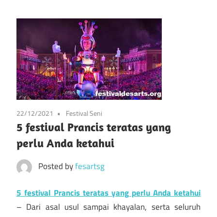
info
Situs
tentang
festival
Festival
kesenian
di
Pameran
prancis
mulai
Kesenian
dari
Prancis
22/12/2021
Festival Seni
seni,
5 festival Prancis teratas yang
musik,
perlu Anda ketahui
dan
festival
Posted by
fesartsg
lainnya
5 festival Prancis teratas yang perlu Anda ketahui
– Dari asal usul sampai khayalan, serta seluruh