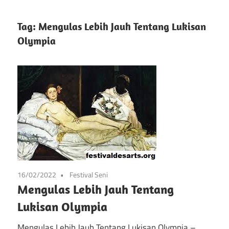
info
Situs
tentang
Tag:
Mengulas Lebih Jauh Tentang Lukisan
festival
Olympia
Festival
kesenian
di
Pameran
prancis
mulai
Kesenian
dari
Prancis
seni,
musik,
dan
festival
16/02/2022
Festival Seni
lainnya
Mengulas Lebih Jauh Tentang
Lukisan Olympia
Mengulas Lebih Jauh Tentang Lukisan Olympia –