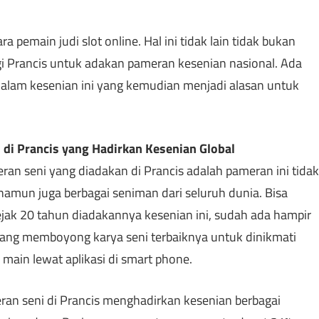
ra pemain judi slot online. Hal ini tidak lain tidak bukan
gi Prancis untuk adakan pameran kesenian nasional. Ada
alam kesenian ini yang kemudian menjadi alasan untuk
 di Prancis yang Hadirkan Kesenian Global
ran seni yang diadakan di Prancis adalah pameran ini tidak
amun juga berbagai seniman dari seluruh dunia. Bisa
 sejak 20 tahun diadakannya kesenian ini, sudah ada hampir
 yang memboyong karya seni terbaiknya untuk dinikmati
 main lewat aplikasi di smart phone.
eran seni di Prancis menghadirkan kesenian berbagai