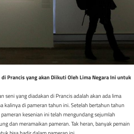
di Prancis yang akan Diikuti Oleh Lima Negara Ini untuk
n seni yang diadakan di Prancis adalah akan ada lima
 kalinya di pameran tahun ini. Setelah bertahun tahun
ni, pameran kesenian ini telah mengundang sejumlah
abung dan meramaikan pameran. Tak heran, banyak pemain
tuk bisa hadir dalam pameran ini.