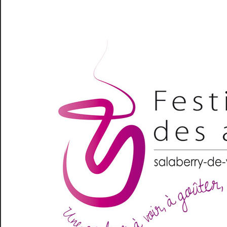
Skip
to
content