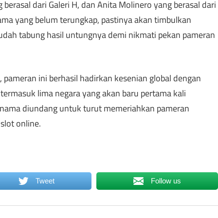
g berasal dari Galeri H, dan Anita Molinero yang berasal dari
ama yang belum terungkap, pastinya akan timbulkan
g sudah tabung hasil untungnya demi nikmati pekan pameran
, pameran ini berhasil hadirkan kesenian global dengan
ermasuk lima negara yang akan baru pertama kali
ternama diundang untuk turut memeriahkan pameran
slot online.
Tweet
Follow us