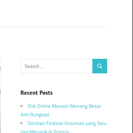
Recent Posts
Slot Online Maxwin Menang Besar
Anti Rungkad
Deretan Festival Kesenian yang Seru
dan Menarik di Prancis