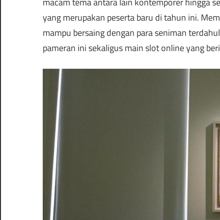
macam tema antara lain kontemporer hingga se
yang merupakan peserta baru di tahun ini. Me
mampu bersaing dengan para seniman terdahulu
pameran ini sekaligus main slot online yang be