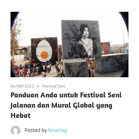
info
Situs
tentang
festival
Festival
kesenian
di
Pameran
prancis
mulai
Kesenian
dari
Prancis
seni,
musik,
04/06/2022
Festival Seni
dan
Panduan Anda untuk Festival Seni
festival
Jalanan dan Mural Global yang
lainnya
Hebat
Posted by
fesartsg