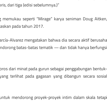
ris, dari tiga (edisi sebelumnya.)”
ng memukau seperti “Mirage” karya seniman Doug Aitken
taskan pada tahun 2017.
rcía-Alvarez mengatakan bahwa dia secara aktif berusah
ndorong batas-batas tematik — dan tidak hanya berfungs
oros dari minat pada gurun sebagai penggabungan bentuk
ang terlihat pada gagasan yang dibangun secara sosia
untuk mendorong proyek-proyek intim dalam skala tetap