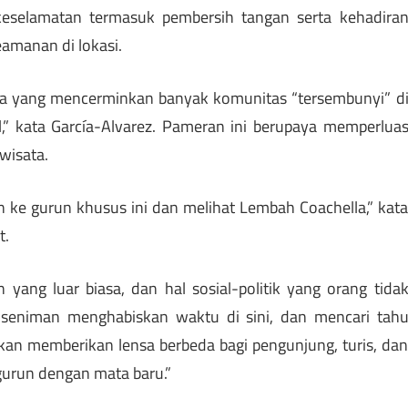
keselamatan termasuk pembersih tangan serta kehadira
amanan di lokasi.
ya yang mencerminkan banyak komunitas “tersembunyi” d
,” kata García-Alvarez. Pameran ini berupaya memperlua
wisata.
ke gurun khusus ini dan melihat Lembah Coachella,” kat
t.
n yang luar biasa, dan hal sosial-politik yang orang tida
a seniman menghabiskan waktu di sini, dan mencari tah
an memberikan lensa berbeda bagi pengunjung, turis, da
 gurun dengan mata baru.”