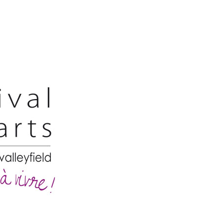
Festivaldesarts
–
Situs
Festival
Pameran
Kesenian