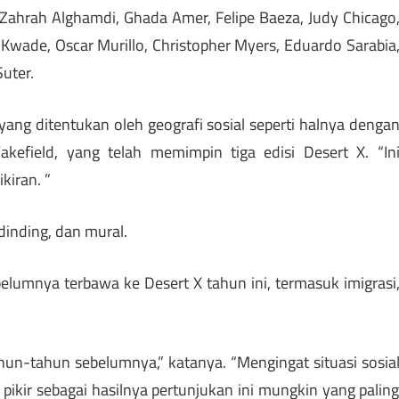
Zahrah Alghamdi, Ghada Amer, Felipe Baeza, Judy Chicago
a Kwade, Oscar Murillo, Christopher Myers, Eduardo Sarabia
uter.
yang ditentukan oleh geografi sosial seperti halnya denga
e Wakefield, yang telah memimpin tiga edisi Desert X. “In
kiran. ”
 dinding, dan mural.
elumnya terbawa ke Desert X tahun ini, termasuk imigrasi
tahun-tahun sebelumnya,” katanya. “Mengingat situasi sosia
ya pikir sebagai hasilnya pertunjukan ini mungkin yang palin