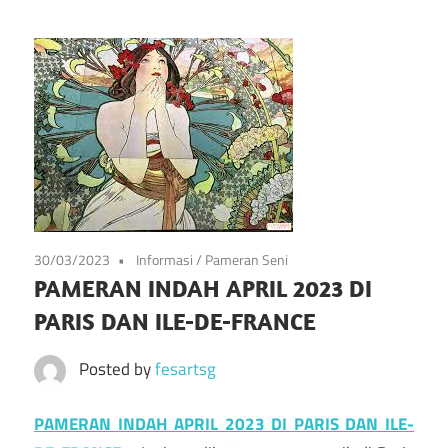
info
Situs
tentang
festival
Festival
kesenian
di
Pameran
prancis
mulai
Kesenian
dari
Prancis
seni,
30/03/2023
Informasi
/
Pameran Seni
musik,
PAMERAN INDAH APRIL 2023 DI
dan
PARIS DAN ILE-DE-FRANCE
festival
lainnya
Posted by
fesartsg
PAMERAN INDAH APRIL 2023 DI PARIS DAN ILE-