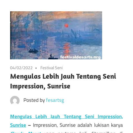
info
Situs
tentang
festival
Festival
kesenian
di
Pameran
prancis
mulai
Kesenian
dari
04/02/2022
Festival Seni
Prancis
seni,
Mengulas Lebih Jauh Tentang Seni
musik,
Impression, Sunrise
dan
festival
Posted by
fesartsg
lainnya
Mengulas Lebih Jauh Tentang Seni Impression,
Sunrise
–
Impression, Sunrise adalah lukisan karya