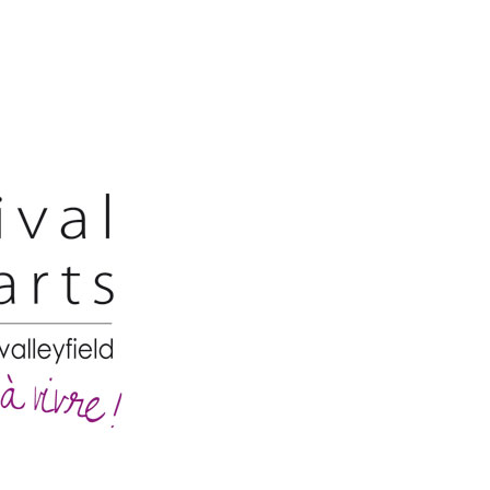
Festivaldesarts
–
Situs
Festival
Pameran
Kesenian