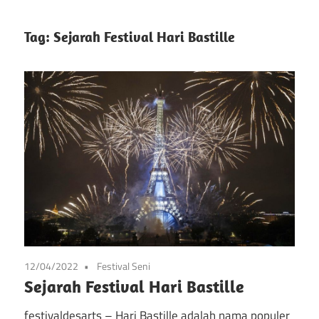
info
Situs
tentang
Tag:
Sejarah Festival Hari Bastille
festival
Festival
kesenian
di
Pameran
prancis
mulai
Kesenian
dari
Prancis
seni,
musik,
dan
festival
lainnya
12/04/2022
Festival Seni
Sejarah Festival Hari Bastille
festivaldesarts – Hari Bastille adalah nama populer