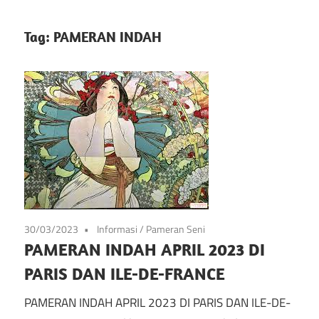
info
Situs
tentang
Tag:
PAMERAN INDAH
festival
Festival
kesenian
di
Pameran
prancis
mulai
Kesenian
dari
Prancis
seni,
musik,
dan
30/03/2023
Informasi
/
Pameran Seni
festival
PAMERAN INDAH APRIL 2023 DI
lainnya
PARIS DAN ILE-DE-FRANCE
PAMERAN INDAH APRIL 2023 DI PARIS DAN ILE-DE-