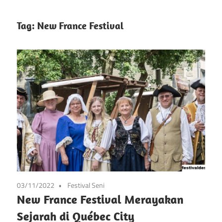
info
Situs
tentang
Tag:
New France Festival
festival
Festival
kesenian
di
Pameran
prancis
mulai
Kesenian
dari
Prancis
seni,
musik,
dan
festival
lainnya
03/11/2022
Festival Seni
New France Festival Merayakan
Sejarah di Québec City