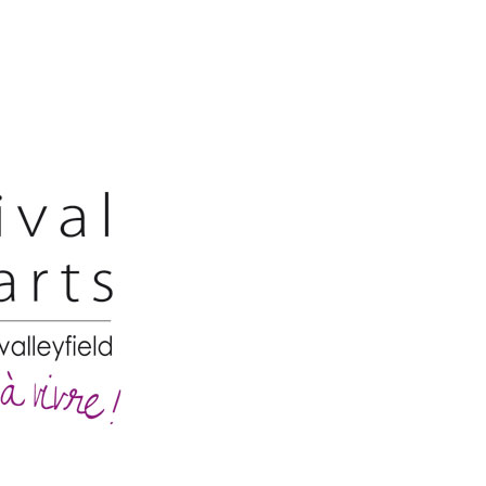
Festivaldesarts
–
Situs
Festival
Pameran
Kesenian