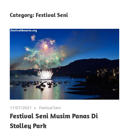
info
Situs
tentang
Category:
Festival Seni
festival
Festival
kesenian
di
Pameran
prancis
mulai
Kesenian
dari
Prancis
seni,
musik,
dan
festival
lainnya
17/07/2021
Festival Seni
Festival Seni Musim Panas Di
Stolley Park