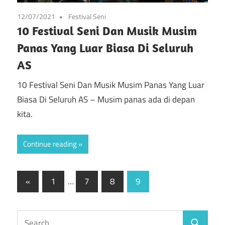
12/07/2021
Festival Seni
10 Festival Seni Dan Musik Musim
Panas Yang Luar Biasa Di Seluruh
AS
10 Festival Seni Dan Musik Musim Panas Yang Luar
Biasa Di Seluruh AS – Musim panas ada di depan
kita.
Continue reading
Posts
Previous
«
1
…
7
8
9
Posts
pagination