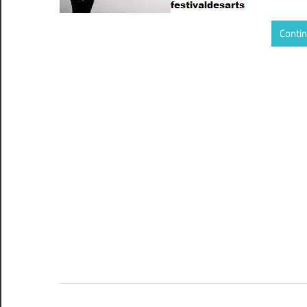
festival
lainnya
Conti