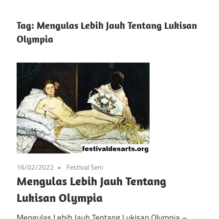
info
Situs
tentang
Tag:
Mengulas Lebih Jauh Tentang Lukisan
festival
Olympia
Festival
kesenian
di
Pameran
prancis
mulai
Kesenian
dari
Prancis
seni,
musik,
dan
festival
16/02/2022
Festival Seni
lainnya
Mengulas Lebih Jauh Tentang
Lukisan Olympia
Mengulas Lebih Jauh Tentang Lukisan Olympia –