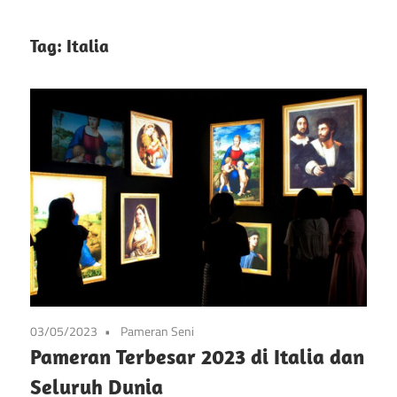
info
Situs
tentang
Tag:
Italia
festival
Festival
kesenian
di
Pameran
prancis
mulai
Kesenian
dari
Prancis
seni,
musik,
dan
festival
lainnya
03/05/2023
Pameran Seni
Pameran Terbesar 2023 di Italia dan
Seluruh Dunia