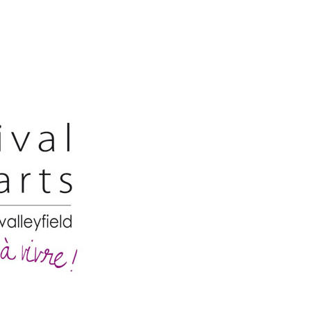
Festivaldesarts
–
Situs
Festival
Pameran
Kesenian