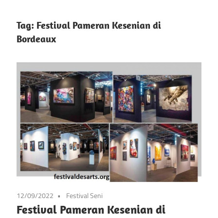
info
Situs
tentang
Tag:
Festival Pameran Kesenian di
festival
Bordeaux
Festival
kesenian
di
Pameran
prancis
mulai
Kesenian
dari
Prancis
seni,
musik,
dan
festival
lainnya
12/09/2022
Festival Seni
Festival Pameran Kesenian di