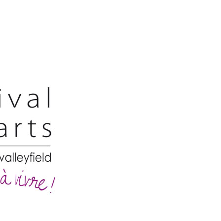
Festivaldesarts
–
Situs
Festival
Pameran
Kesenian