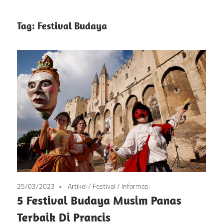
info
Situs
tentang
Tag:
Festival Budaya
festival
Festival
kesenian
di
Pameran
prancis
mulai
Kesenian
dari
Prancis
seni,
musik,
dan
festival
lainnya
25/03/2023
Artikel
/
Festival
/
Informasi
5 Festival Budaya Musim Panas
Terbaik Di Prancis