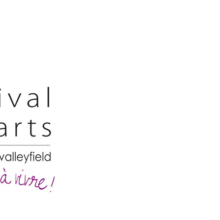
Festivaldesarts
–
Situs
Festival
Pameran
Kesenian