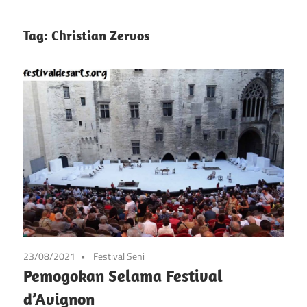
info
Situs
tentang
Tag:
Christian Zervos
festival
Festival
kesenian
di
Pameran
prancis
mulai
Kesenian
dari
Prancis
seni,
musik,
dan
festival
lainnya
23/08/2021
Festival Seni
Pemogokan Selama Festival
d’Avignon