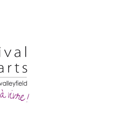
Festivaldesarts
–
Situs
Festival
Pameran
Kesenian