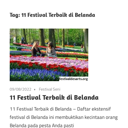
info
Situs
tentang
Tag:
11 Festival Terbaik di Belanda
festival
Festival
kesenian
di
Pameran
prancis
mulai
Kesenian
dari
Prancis
seni,
musik,
dan
09/08/2022
Festival Seni
festival
11 Festival Terbaik di Belanda
lainnya
11 Festival Terbaik di Belanda – Daftar ekstensif
festival di Belanda ini membuktikan kecintaan orang
Belanda pada pesta Anda pasti