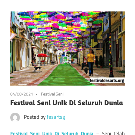
info
Situs
tentang
festival
Festival
kesenian
di
Pameran
prancis
mulai
Kesenian
dari
Prancis
seni,
musik,
dan
04/08/2021
Festival Seni
festival
Festival Seni Unik Di Seluruh Dunia
lainnya
Posted by
fesartsg
Festival Seni Unik Di Seluruh Dunia
– Seni telah