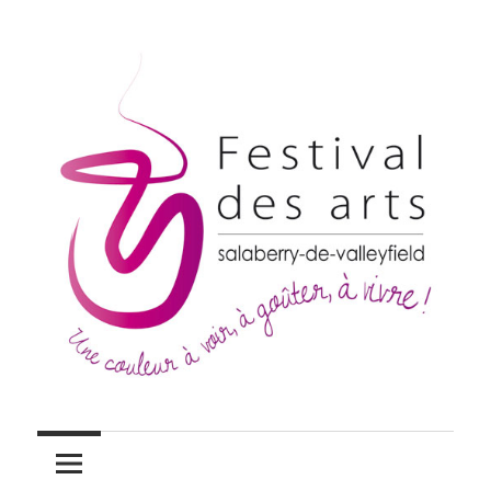
Skip
to
content
Festivaldesarts.org
Festivaldesarts.org
–
Memberikan
–